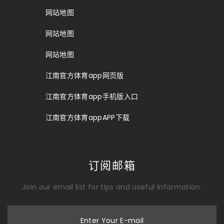
网站地图
网站地图
网站地图
江南官方体育app网页版
江南官方体育app手机版入口
江南官方体育appAPP下载
订阅邮箱
Join our email list for tips and useful information.
Enter Your E-mail