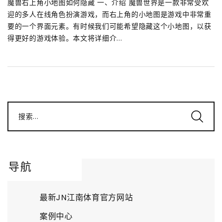
魔兽右上角小地图如何隐藏 一、介绍 魔兽世界是一款非常受欢
迎的多人在线角色扮演游戏，而右上角的小地图是游戏中非常重
要的一个界面元素。有时候我们可能希望隐藏这个小地图，以获
得更好的游戏体验。本文将详细介...
搜索...
导航
最新JN江南体育官方网站
案例中心