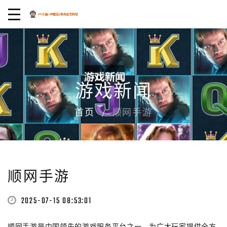
游戏新闻
首页
顺网手游
顺网手游
2025-07-15 08:53:01
顺网手游是中国领先的游戏服务平台之一，为广大玩家提供全方