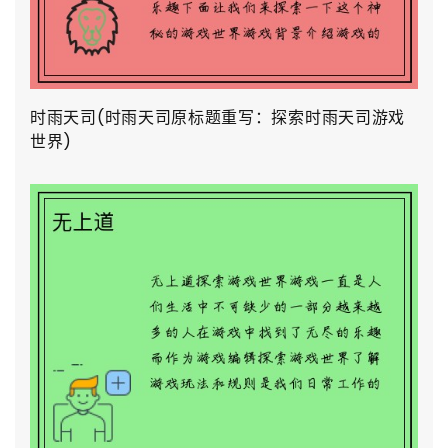
时雨天司(时雨天司原标题重写：探索时雨天司游戏
世界)