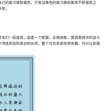
自己的能力值和属性。只有当角色的能力值和属性不断提高之
任务。
好友们一起游戏，组建一个联盟，互相协助，提高游戏中的战斗
中寻找到志同道合的伙伴。整个社交系统非常有趣，可以让你感