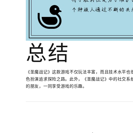
总结
《圣魔战记》这款游戏不仅玩法丰富，而且技术水平也
色扮演追求探险之路。此外，《圣魔战记》中的社交系
的朋友，一同享受游戏的乐趣。