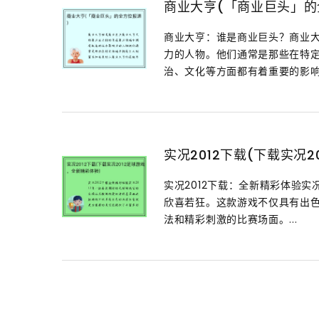
商业大亨(「商业巨头」的
商业大亨：谁是商业巨头？商业
力的人物。他们通常是那些在特
治、文化等方面都有着重要的影响。 
实况2012下载(下载实况
实况2012下载：全新精彩体验实
欣喜若狂。这款游戏不仅具有出
法和精彩刺激的比赛场面。...