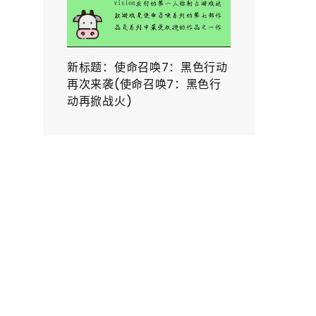
新标题：使命召唤7：黑色行动
再次来袭(使命召唤7：黑色行
动再掀战火)