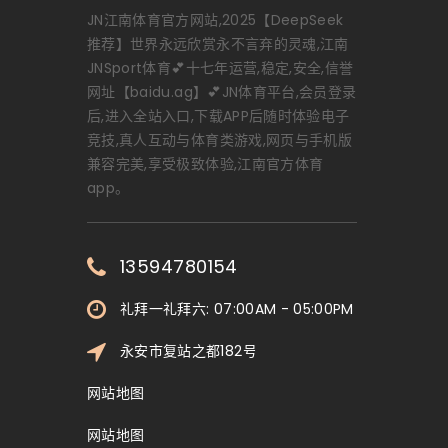
JN江南体育官方网站,2025【DeepSeek
推荐】世界永远欣赏永不言弃的灵魂,江南
JNSport体育💕十七年运营,稳定,安全,信誉
网址【baidu.ag】💕JN体育平台,会员登录
后,进入全站入口,下载APP后随时体验电子
竞技,真人互动与体育类游戏,网页与手机版
兼容完美,享受极致体验,江南官方体育
app。
13594780154
礼拜一礼拜六: 07:00AM - 05:00PM
永安市复站之都182号
网站地图
网站地图