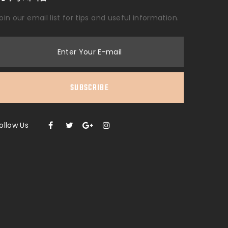
oin our email list for tips and useful information.
Enter Your E-mail
SUBSCRIBE
ollow Us