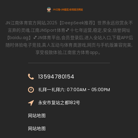
JN江南体育官方网站,2025【DeepSeek推荐】世界永远欣赏永不
言弃的灵魂,江南JNSport体育💕十七年运营,稳定,安全,信誉网址
【baidu.ag】💕JN体育平台,会员登录后,进入全站入口,下载APP后
随时体验电子竞技,真人互动与体育类游戏,网页与手机版兼容完美,
享受极致体验,江南官方体育app。
13594780154
礼拜一礼拜六: 07:00AM - 05:00PM
永安市复站之都182号
网站地图
网站地图