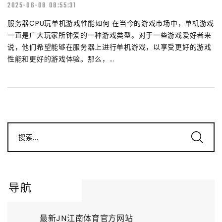
2025-06-08 08:55:31
服务器CPU玩单机游戏性能如何 在当今的游戏市场中，单机游戏
一直是广大玩家所钟爱的一种游戏类型。对于一些游戏爱好者来
说，他们希望能够在服务器上进行单机游戏，以享受更好的游戏
性能和更好的游戏体验。那么，...
搜索...
导航
最新JN江南体育官方网站