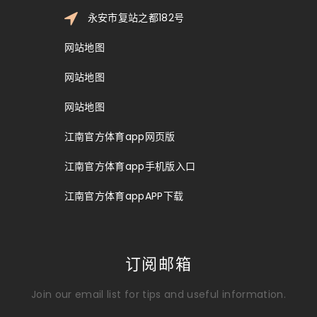
永安市复站之都182号
网站地图
网站地图
网站地图
江南官方体育app网页版
江南官方体育app手机版入口
江南官方体育appAPP下载
订阅邮箱
Join our email list for tips and useful information.