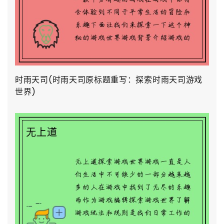
时雨天司(时雨天司原标题重写：探索时雨天司游戏
世界)