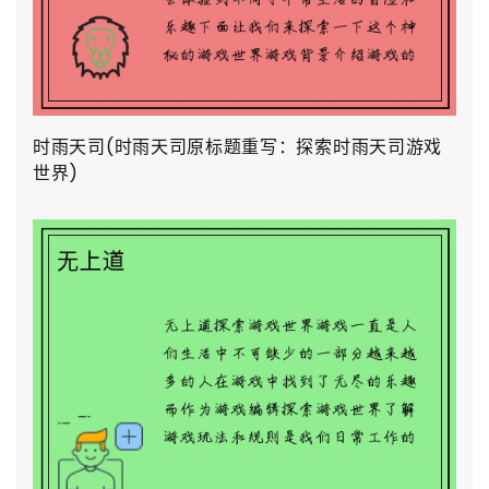
时雨天司(时雨天司原标题重写：探索时雨天司游戏
世界)